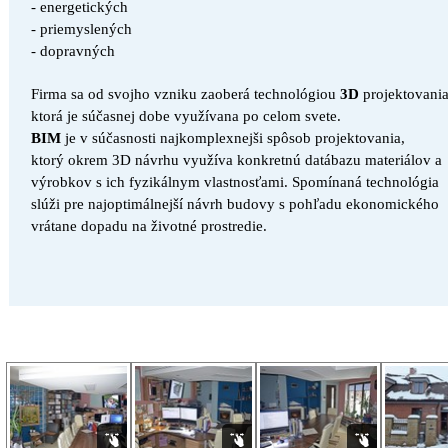
- energetických
- priemyslených
- dopravných
Firma sa od svojho vzniku zaoberá technológiou
3D
projektovania
ktorá je súčasnej
dobe využívana po celom svete.
BIM
je v súčasnosti najkomplexnejši spôsob projektovania,
ktorý okrem 3D návrhu využíva
konkretnú
datábazu materiálov a
výrobkov s ich
fyzikálnym vlastnosťami. Spomínaná technológia
slúži pre
najoptimálnejší návrh budovy s pohľadu ekonomického
vrátane dopadu na životné
prostredie.