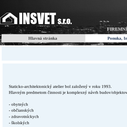
FIREMN
Hlavná stránka
Ponuka, In
Staticko-architektonický atelier bol založený v roku 1993.
H
lavným predmetom
činnosti je komplexný návrh budov/objekto
-
obytných
- občianských
- zdravotníckych
- školských